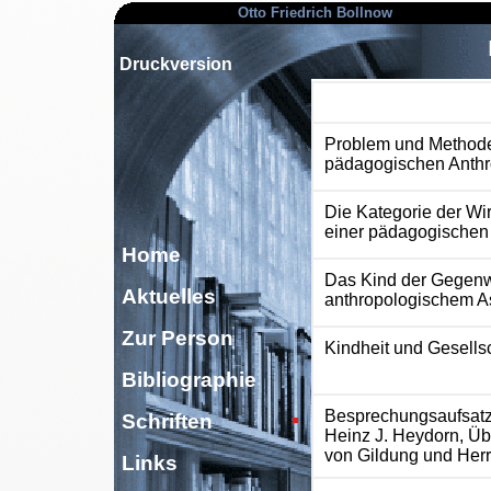
Otto Friedrich Bollnow
Druckversion
Problem und Methode
pädagogischen Anthr
Die Kategorie der Wirk
einer pädagogischen 
Home
Das Kind der Gegenw
Aktuelles
anthropologischem A
Zur Person
Kindheit und Gesellsc
Bibliographie
Besprechungsaufsat
Schriften
Heinz J. Heydorn, Ü
von Gildung und Herr
Links